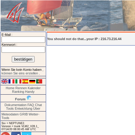
E-Mail :
You should not do that...your IP : 216.73.216.44
Kennwort :
Wenn Sie kein Konto haben
,
können Sie eins erstellen
.
Home
Rennen
Kalender
Ranking
Handy
Forum
Dokumentation
FAQ
Chat
Tools
Entwicklung
Über
Meteodaten GRIB
Wetter-
Tools
Srv = NEPTUNE2.
Version = trunk VLM2_V28.1_
07/14/20 08:00:45 AM UTC