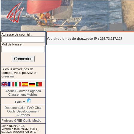
Adresse de courriel :
You should not do that...your IP : 216.73.217.127
Mot de Passe :
Si vous n'avez pas de
compte, vous pouvez en
créer un
.
Accueil
Courses
Agenda
Classement
Mobiles
Forum
Documentation
FAQ
Chat
Outils
Développement
A Propos
Fichiers GRIB
Outils Météo
Srv = NEPTUNE2.
Version = trunk VLM2_V28.1_
07/14/20 08:00:45 AM UTC