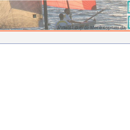
Virtual Loup de Mer è ospitato da