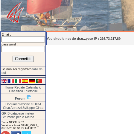
Email :
You should not do that...your IP : 216.73.217.89
password :
Se non sei registrato
fallo da
qui
.
Home
Regate
Calendario
Classifica
Telefonini
Forum
Documentazione
GUIDA
Chat
Attrezzi
Sviluppo
Circa
GRIB database meteo
Strumenti per la Meteo
Srv = NEPTUNE2.
Version = trunk VLM2_V28.1_
07/14/20 08:00:45 AM UTC