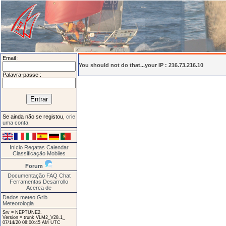
Email :
You should not do that...your IP : 216.73.216.10
Palavra-passe :
Se ainda não se registou,
crie
uma conta
Início
Regatas
Calendar
Classificação
Mobiles
Forum
Documentação
FAQ
Chat
Ferramentas
Desarrollo
Acerca de
Dados meteo Grib
Meteorologia
Srv = NEPTUNE2.
Version = trunk VLM2_V28.1_
07/14/20 08:00:45 AM UTC