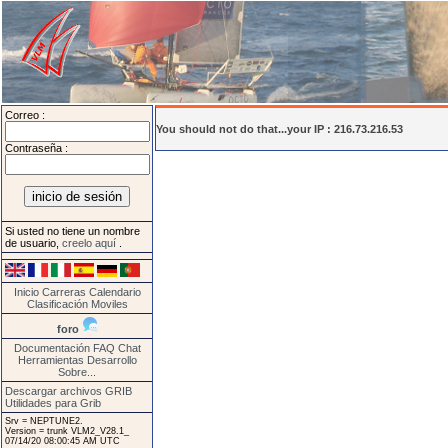
Correo :
You should not do that...your IP : 216.73.216.53
Contraseña :
Si usted no tiene un nombre
de usuario,
creelo aquí
.
Inicio
Carreras
Calendario
Clasificación
Moviles
foro
Documentación
FAQ
Chat
Herramientas
Desarrollo
Sobre...
Descargar archivos GRIB
Utilidades para Grib
Srv = NEPTUNE2.
Version = trunk VLM2_V28.1_
07/14/20 08:00:45 AM UTC