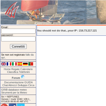
Email :
You should not do that...your IP : 216.73.217.121
password :
Se non sei registrato
fallo da
qui
.
Home
Regate
Calendario
Classifica
Telefonini
Forum
Documentazione
GUIDA
Chat
Attrezzi
Sviluppo
Circa
GRIB database meteo
Strumenti per la Meteo
Srv = NEPTUNE2.
Version = trunk VLM2_V28.1_
07/14/20 08:00:45 AM UTC