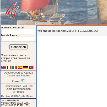
Adresse de courriel :
You should not do that...your IP : 216.73.216.143
Mot de Passe :
Si vous n'avez pas de
compte, vous pouvez en
créer un
.
Accueil
Courses
Agenda
Classement
Mobiles
Forum
Documentation
FAQ
Chat
Outils
Développement
A Propos
Fichiers GRIB
Outils Météo
Srv = NEPTUNE2.
Version = trunk VLM2_V28.1_
07/14/20 08:00:45 AM UTC