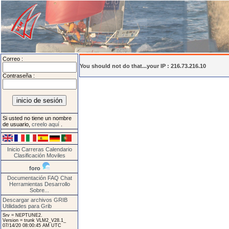
Correo :
You should not do that...your IP : 216.73.216.10
Contraseña :
Si usted no tiene un nombre
de usuario,
creelo aquí
.
Inicio
Carreras
Calendario
Clasificación
Moviles
foro
Documentación
FAQ
Chat
Herramientas
Desarrollo
Sobre...
Descargar archivos GRIB
Utilidades para Grib
Srv = NEPTUNE2.
Version = trunk VLM2_V28.1_
07/14/20 08:00:45 AM UTC