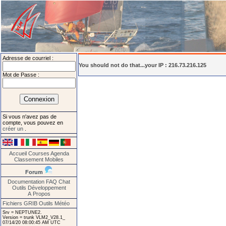
Adresse de courriel :
You should not do that...your IP : 216.73.216.125
Mot de Passe :
Si vous n'avez pas de
compte, vous pouvez en
créer un
.
Accueil
Courses
Agenda
Classement
Mobiles
Forum
Documentation
FAQ
Chat
Outils
Développement
A Propos
Fichiers GRIB
Outils Météo
Srv = NEPTUNE2.
Version = trunk VLM2_V28.1_
07/14/20 08:00:45 AM UTC