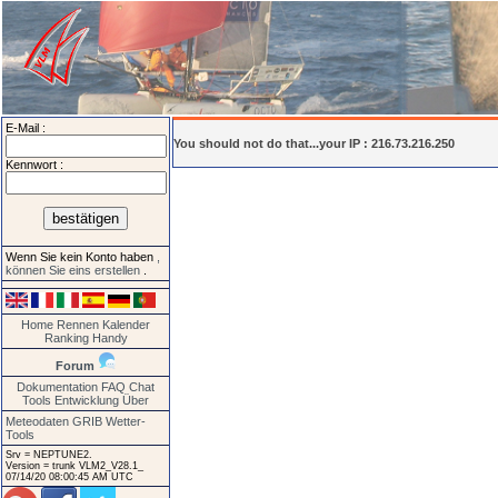
E-Mail :
You should not do that...your IP : 216.73.216.250
Kennwort :
Wenn Sie kein Konto haben
,
können Sie eins erstellen
.
Home
Rennen
Kalender
Ranking
Handy
Forum
Dokumentation
FAQ
Chat
Tools
Entwicklung
Über
Meteodaten GRIB
Wetter-
Tools
Srv = NEPTUNE2.
Version = trunk VLM2_V28.1_
07/14/20 08:00:45 AM UTC