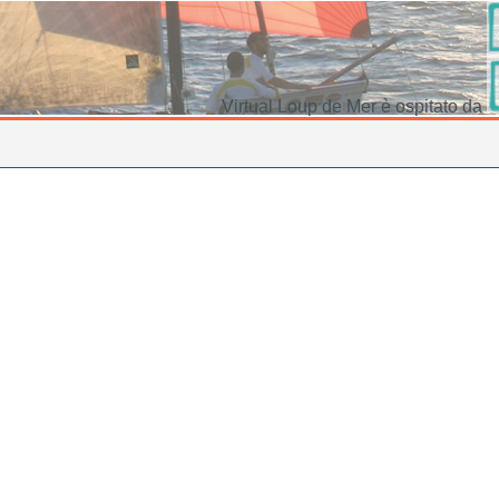
Virtual Loup de Mer è ospitato da