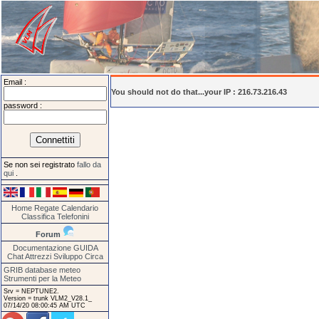
Email :
You should not do that...your IP : 216.73.216.43
password :
Se non sei registrato
fallo da
qui
.
Home
Regate
Calendario
Classifica
Telefonini
Forum
Documentazione
GUIDA
Chat
Attrezzi
Sviluppo
Circa
GRIB database meteo
Strumenti per la Meteo
Srv = NEPTUNE2.
Version = trunk VLM2_V28.1_
07/14/20 08:00:45 AM UTC