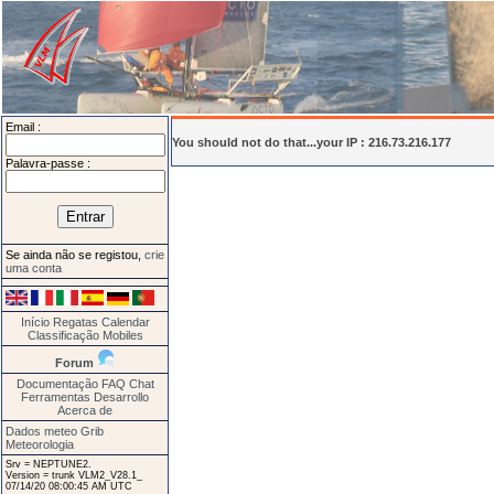
Email :
You should not do that...your IP : 216.73.216.177
Palavra-passe :
Se ainda não se registou,
crie
uma conta
Início
Regatas
Calendar
Classificação
Mobiles
Forum
Documentação
FAQ
Chat
Ferramentas
Desarrollo
Acerca de
Dados meteo Grib
Meteorologia
Srv = NEPTUNE2.
Version = trunk VLM2_V28.1_
07/14/20 08:00:45 AM UTC